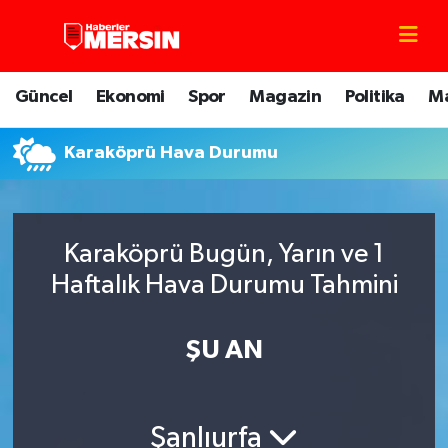
Mersin Nöbetçi Eczaneler
Güncel
Ekonomi
Spor
Magazin
Politika
M
Mersin Hava Durumu
Karaköprü Hava Durumu
Mersin Trafik Yoğunluk Haritası
Süper Lig Puan Durumu ve Fikstür
Karaköprü Bugün, Yarın ve 1
Tüm Manşetler
Haftalık Hava Durumu Tahmini
Son Dakika Haberleri
ŞU AN
Haber Arşivi
Şanlıurfa