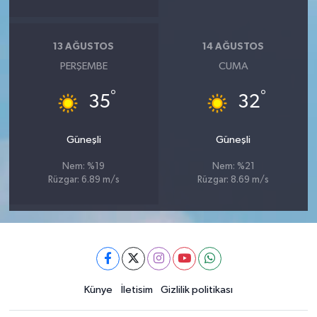
13 AĞUSTOS
14 AĞUSTOS
PERŞEMBE
CUMA
°
°
35
32
Güneşli
Güneşli
Nem: %19
Nem: %21
Rüzgar: 6.89 m/s
Rüzgar: 8.69 m/s
Künye
İletisim
Gizlilik politikası