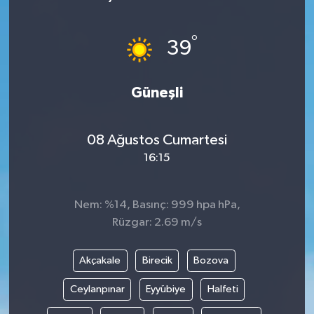
°
39
Güneşli
08 Ağustos Cumartesi
16:15
Nem: %14, Basınç: 999 hpa hPa,
Rüzgar: 2.69 m/s
Akçakale
Birecik
Bozova
Ceylanpınar
Eyyübiye
Halfeti