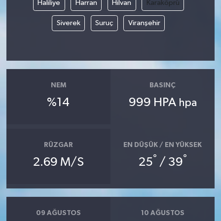
Haliliye
Harran
Hilvan
Karaköprü
Siverek
Suruç
Viranşehir
NEM
BASINÇ
%14
999 HPA
hpa
RÜZGAR
EN DÜŞÜK / EN YÜKSEK
°
°
2.69 M/S
25
/ 39
09 AĞUSTOS
10 AĞUSTOS