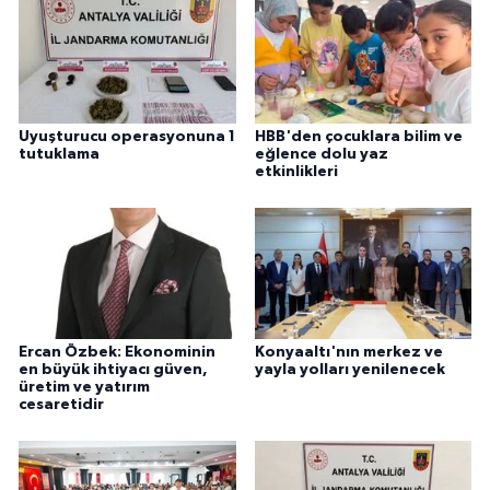
Uyuşturucu operasyonuna 1
HBB'den çocuklara bilim ve
tutuklama
eğlence dolu yaz
etkinlikleri
Ercan Özbek: Ekonominin
Konyaaltı'nın merkez ve
en büyük ihtiyacı güven,
yayla yolları yenilenecek
üretim ve yatırım
cesaretidir