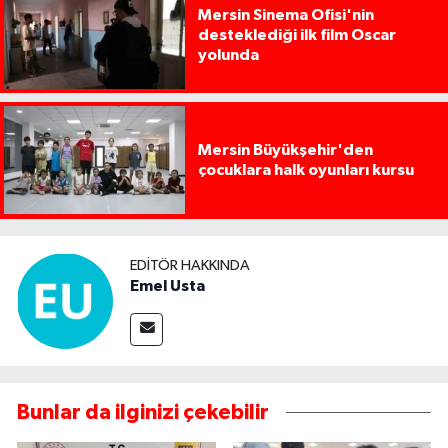
Mersin Sinema Ofisi'nin
desteklediği ilk film Oscar
yolunda
Mersin Büyükşehir'den
çocuklara halk oyunları kursu
EDITÖR HAKKINDA
Emel Usta
Bunlar da ilginizi çekebilir