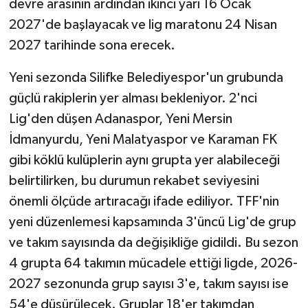
devre arasının ardından ikinci yarı 16 Ocak
2027'de başlayacak ve lig maratonu 24 Nisan
2027 tarihinde sona erecek.
Yeni sezonda Silifke Belediyespor'un grubunda
güçlü rakiplerin yer alması bekleniyor. 2'nci
Lig'den düşen Adanaspor, Yeni Mersin
İdmanyurdu, Yeni Malatyaspor ve Karaman FK
gibi köklü kulüplerin aynı grupta yer alabileceği
belirtilirken, bu durumun rekabet seviyesini
önemli ölçüde artıracağı ifade ediliyor. TFF'nin
yeni düzenlemesi kapsamında 3'üncü Lig'de grup
ve takım sayısında da değişikliğe gidildi. Bu sezon
4 grupta 64 takımın mücadele ettiği ligde, 2026-
2027 sezonunda grup sayısı 3'e, takım sayısı ise
54'e düşürülecek. Gruplar 18'er takımdan