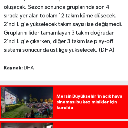
oluşacak. Sezon sonunda gruplarında son 4
sırada yer alan toplam 12 takım küme düşecek.
2'nci Lig'e yükselecek takım sayısı ise değişmedi.
Gruplarını lider tamamlayan 3 takım doğrudan
2'nci Lig'e çıkarken, diğer 3 takım ise play-off
sistemi sonucunda üst lige yükselecek. (DHA)
Kaynak:
DHA
Mersin Büyükşehir'in açık hava
sineması bu kez minikler için
kuruldu