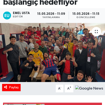
başlangıç hedefliyor
EMEL USTA
15.05.2026 - 11:09
15.05.2026 - 11:15
EDITÖR
YAYINLANMA
GÜNCELLEME
Paylaş
-
+
A
A