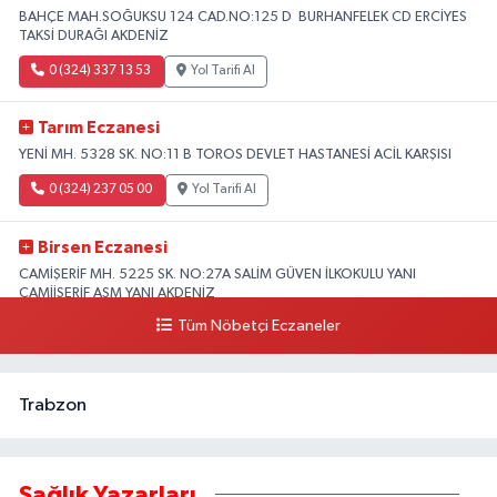
BAHÇE MAH.SOĞUKSU 124 CAD.NO:125 D BURHANFELEK CD ERCİYES
TAKSİ DURAĞI AKDENİZ
0 (324) 337 13 53
Yol Tarifi Al
Tarım Eczanesi
YENİ MH. 5328 SK. NO:11 B TOROS DEVLET HASTANESİ ACİL KARŞISI
0 (324) 237 05 00
Yol Tarifi Al
Birsen Eczanesi
CAMİŞERİF MH. 5225 SK. NO:27A SALİM GÜVEN İLKOKULU YANI
CAMİİŞERİF ASM YANI AKDENİZ
Tüm Nöbetçi Eczaneler
0 (324) 237 41 15
Yol Tarifi Al
Trabzon
Sağlık Yazarları