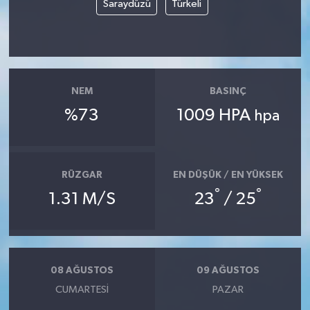
Saraydüzü
Türkeli
NEM
BASINÇ
%73
1009 HPA
hpa
RÜZGAR
EN DÜŞÜK / EN YÜKSEK
°
°
1.31 M/S
23
/ 25
08 AĞUSTOS
09 AĞUSTOS
CUMARTESI
PAZAR