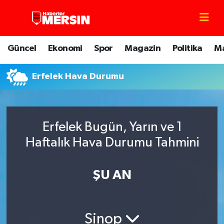
Mersin Nöbetçi Eczaneler
Güncel
Ekonomi
Spor
Magazin
Politika
M
Mersin Hava Durumu
Erfelek Hava Durumu
Mersin Trafik Yoğunluk Haritası
Süper Lig Puan Durumu ve Fikstür
Erfelek Bugün, Yarın ve 1
Tüm Manşetler
Haftalık Hava Durumu Tahmini
Son Dakika Haberleri
ŞU AN
Haber Arşivi
Sinop