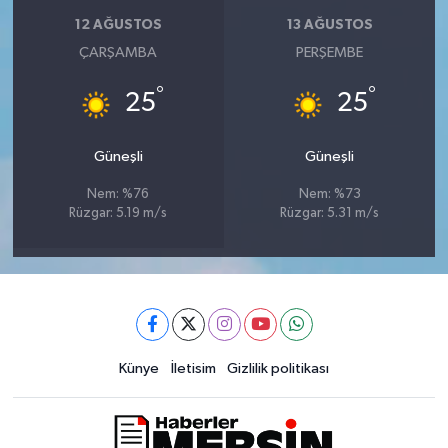
12 AĞUSTOS
13 AĞUSTOS
ÇARŞAMBA
PERŞEMBE
°
°
25
25
Güneşli
Güneşli
Nem: %76
Nem: %73
Rüzgar: 5.19 m/s
Rüzgar: 5.31 m/s
Künye
İletisim
Gizlilik politikası