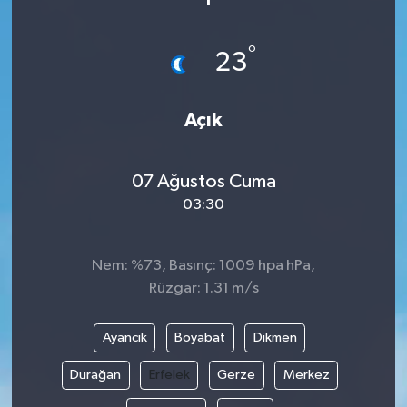
°
23
Açık
07 Ağustos Cuma
03:30
Nem: %73, Basınç: 1009 hpa hPa,
Rüzgar: 1.31 m/s
Ayancık
Boyabat
Dikmen
Durağan
Erfelek
Gerze
Merkez