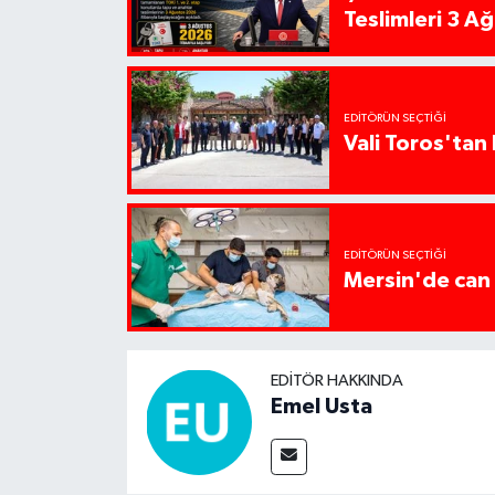
Teslimleri 3 A
EDITÖRÜN SEÇTIĞI
Vali Toros'tan 
EDITÖRÜN SEÇTIĞI
Mersin'de can 
EDITÖR HAKKINDA
Emel Usta