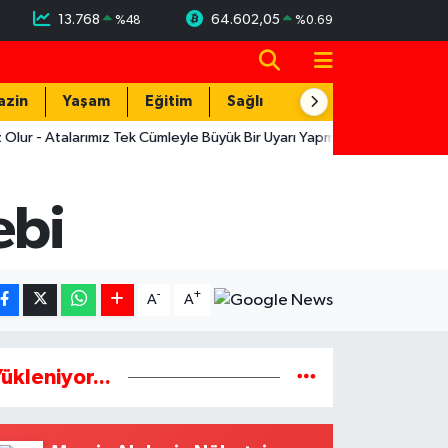
13.768
64.602,05
%
48
%
0.69
azin
Yaşam
Eğitim
Sağlık
Teknoloji
larımız Tek Cümleyle Büyük Bir Uyarı Yapmış
12:19
Muratpaşa'nın 
ebi
-
+
A
A
ükleniyor...