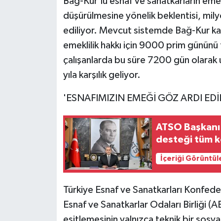
Bağ-Kur'lu esnaf ve sanatkarların eme
düşürülmesine yönelik beklentisi, mily
ediliyor. Mevcut sistemde Bağ-Kur kap
emeklilik hakkı için 9000 prim gününü
çalışanlarda bu süre 7200 gün olarak 
yıla karşılık geliyor.
'ESNAFIMIZIN EMEĞİ GÖZ ARDI EDİ
ATSO Başkanı 
desteği tüm k
İçeriği Görüntül
Türkiye Esnaf ve Sanatkarları Konfede
Esnaf ve Sanatkarlar Odaları Birliği 
eşitlemesinin yalnızca teknik bir sos