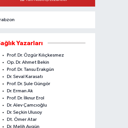
ARŞISI ARAS KARGO YANI
0 (324) 237 37 99
Yol Tarifi Al
rabzon
Sağlık Yazarları
Prof. Dr. Özgür Kılıçkesmez
Op. Dr. Ahmet Bekin
Prof. Dr. Tansu Erakgün
Dr. Seval Karasatı
Prof. Dr. Şule Güngör
Dr. Erman Ak
Prof. Dr. İlknur Erol
Dr. Alev Çamcıoğlu
Dr. Seçkin Ulusoy
Dt. Ömer Atar
Dr. Melih Aygün