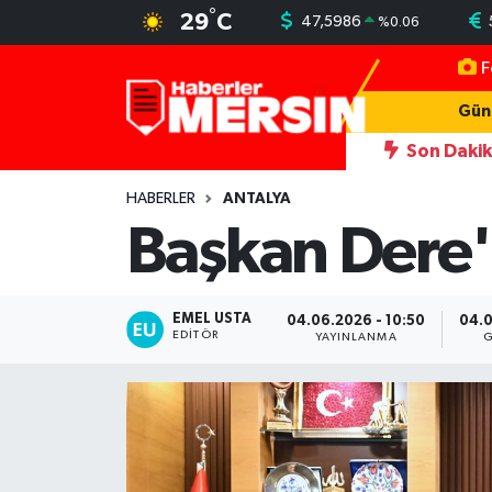
°
29
C
47,5986
%
0.06
F
Mersin Nöbetçi Eczaneler
Gün
Mersin Hava Durumu
Son Daki
ni simgesi Henna Heykeli
13:06
İşçilerin kaldığı konteynerler y
Mersin Trafik Yoğunluk Haritası
HABERLER
ANTALYA
Başkan Dere'
Süper Lig Puan Durumu ve Fikstür
Tüm Manşetler
EMEL USTA
04.06.2026 - 10:50
04.0
EDITÖR
YAYINLANMA
G
Son Dakika Haberleri
Haber Arşivi