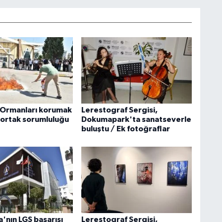
 Ormanları korumak
Lerestograf Sergisi,
 ortak sorumluluğu
Dokumapark'ta sanatseverle
buluştu / Ek fotoğraflar
'nın LGS başarısı
Lerestograf Sergisi,