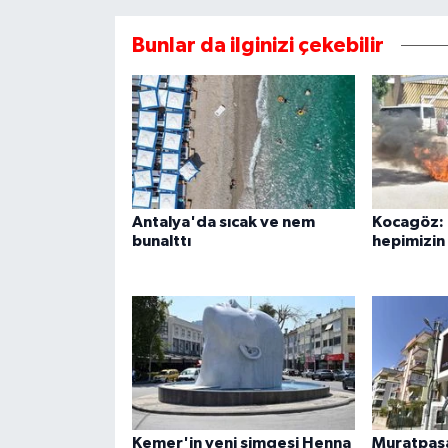
Bunlar da ilginizi çekebilir
Antalya'da sıcak ve nem
Kocagöz:
bunalttı
hepimizin
Kemer'in yeni simgesi Henna
Muratpaşa