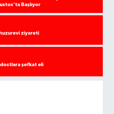
ğustos'ta Başlıyor
huzurevi ziyareti
dostlara şefkat eli