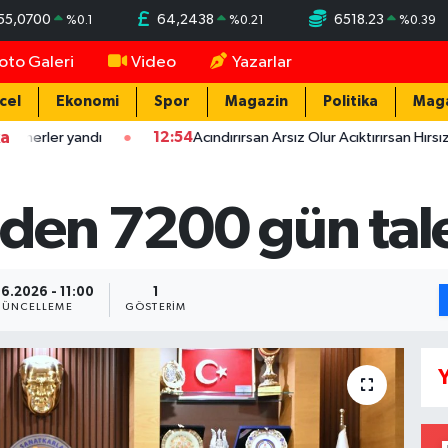
55,0700
64,2438
6518.23
%
0.1
%
0.21
%
0.39
oto Galeri
Video
Yazarlar
cel
Ekonomi
Spor
Magazin
Politika
Mag
ka
andı
12:54
Acındırırsan Arsız Olur Acıktırırsan Hırsız Olur - Ata
den 7200 gün tal
6.2026 - 11:00
1
ÜNCELLEME
GÖSTERIM
Y