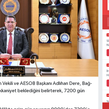
S
N
İ
H
Vekili ve AESOB Başkanı Adlıhan Dere, Bağ-
akkaniyet beklediğini belirterek, 7200 gün
Y
D