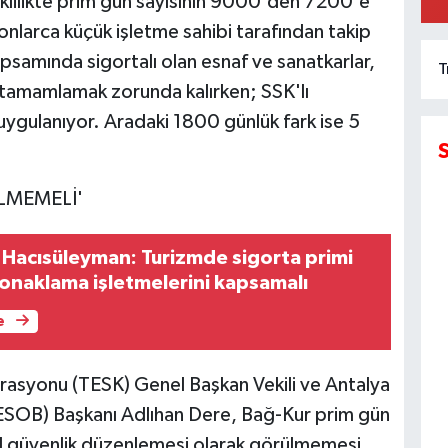
klilikte prim gün sayısının 9000'den 7200'e
K
onlarca küçük işletme sahibi tarafından takip
samında sigortalı olan esnaf ve sanatkarlar,
T
 tamamlamak zorunda kalırken; SSK'lı
uygulanıyor. Aradaki 1800 günlük fark ise 5
LMEMELİ'
Hacısüleyman: Turizmde sigorta primi
onaklama işletmelerini kapsamalı
e
rasyonu (TESK) Genel Başkan Vekili ve Antalya
(AESOB) Başkanı Adlıhan Dere, Bağ-Kur prim gün
yal güvenlik düzenlemesi olarak görülmemesi