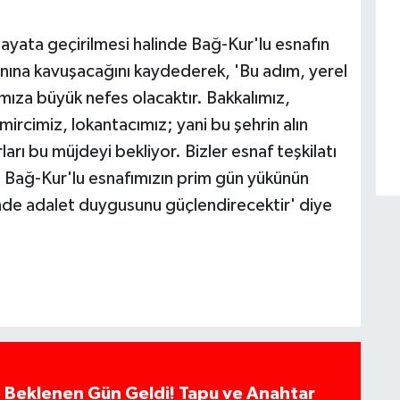
ata geçirilmesi halinde Bağ-Kur'lu esnafın
kanına kavuşacağını kaydederek, 'Bu adım, yerel
mıza büyük nefes olacaktır. Bakkalımız,
ircimiz, lokantacımız; yani bu şehrin alın
arı bu müjdeyi bekliyor. Bizler esnaf teşkilatı
iz. Bağ-Kur'lu esnafımızın prim gün yükünün
minde adalet duygusunu güçlendirecektir' diye
 Beklenen Gün Geldi! Tapu ve Anahtar