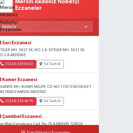
Mersin Akdeniz Nöbetçi
Eczaneler
Sarı Eczanesi
İTELER MH. 5621 SK. NO:2 A SİTELER MH. 5621 SK.
O:2 A AKDENİZ
0 (324) 336 04 43
Yol Tarifi Al
Kamer Eczanesi
HSANİYE MH. KUVAYİ MİLLİYE CD. NO:173C ESKİ DEVLET
ASTANESİ KARŞISI AKDENİZ
0 (324) 336 46 76
Yol Tarifi Al
Çamlıbel Eczanesi
eni Mah.Cemalpaşa Cad. No:74 A MERSİN TOROS
EVLET HASTANESİ CİVARI AKDENİZ HÜKÜMET KONAĞI
Tüm Nöbetçi Eczaneler