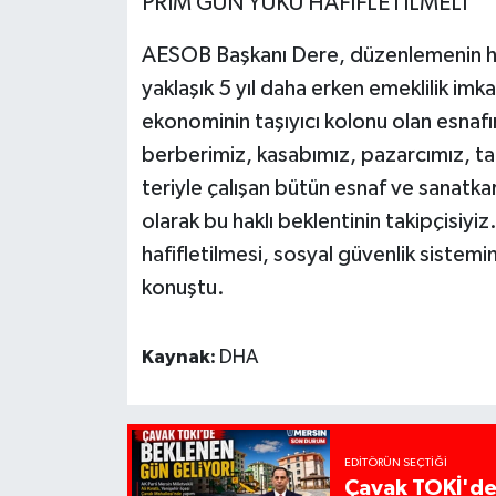
PRİM GÜN YÜKÜ HAFİFLETİLMELİ
AESOB Başkanı Dere, düzenlemenin hay
yaklaşık 5 yıl daha erken emeklilik im
ekonominin taşıyıcı kolonu olan esnafı
berberimiz, kasabımız, pazarcımız, tam
teriyle çalışan bütün esnaf ve sanatkarl
olarak bu haklı beklentinin takipçisiy
hafifletilmesi, sosyal güvenlik siste
konuştu.
Kaynak:
DHA
EDITÖRÜN SEÇTIĞI
Çavak TOKİ'de