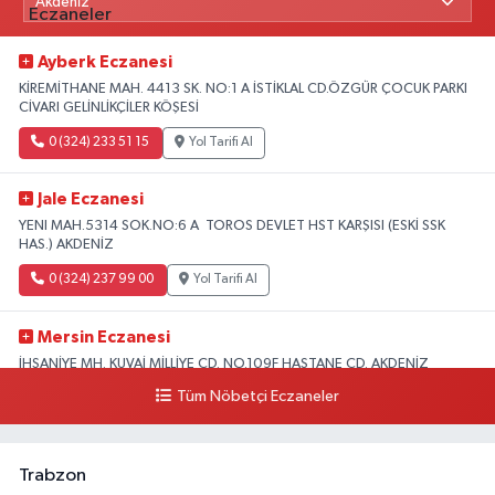
Ayberk Eczanesi
KİREMİTHANE MAH. 4413 SK. NO:1 A İSTİKLAL CD.ÖZGÜR ÇOCUK PARKI
CİVARI GELİNLİKÇİLER KÖŞESİ
0 (324) 233 51 15
Yol Tarifi Al
Jale Eczanesi
YENI MAH.5314 SOK.NO:6 A TOROS DEVLET HST KARŞISI (ESKİ SSK
HAS.) AKDENİZ
0 (324) 237 99 00
Yol Tarifi Al
Mersin Eczanesi
İHSANİYE MH. KUVAİ MİLLİYE CD. NO.109F HASTANE CD. AKDENİZ
BELEDİYESİ ARKASI ZİRAAT BANKASI KURUÇEŞME ŞUBESİ KARŞISI
Tüm Nöbetçi Eczaneler
AKDENİZ
0 (324) 337 10 17
Yol Tarifi Al
Trabzon