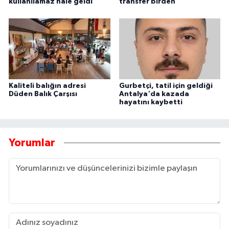
kullanılamaz hale geldi
transfer birden
Kaliteli balığın adresi
Gurbetçi, tatil için geldiği
Düden Balık Çarşısı
Antalya'da kazada
hayatını kaybetti
Yorumlar