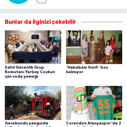
Bunlar da ilginizi çekebilir
Sahil Güvenlik Grup
'Hababam Sınıfı' boş
Komutanı Yarbay Coşkun
kalmıyor
için veda yemeği
Gecekondu yangında
Corendon Alanyaspor'da 2