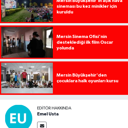
Mersin Büyükşehir'in açık hava
sineması bu kez minikler için
kuruldu
Mersin Sinema Ofisi'nin
desteklediği ilk film Oscar
yolunda
Mersin Büyükşehir'den
çocuklara halk oyunları kursu
EDITÖR HAKKINDA
Emel Usta