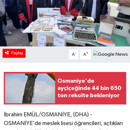
Paylaş
-
+
A
A
Osmaniye'de
ayçiçeğinde 44 bin 650
ton rekolte bekleniyor
İbrahim EMÜL/OSMANİYE, (DHA) -
OSMANİYE'de meslek lisesi öğrencileri, açtıkları