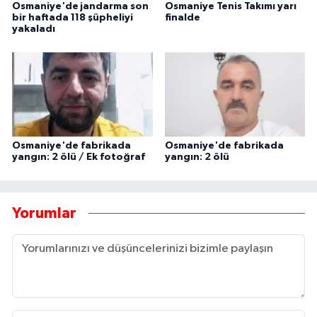
Osmaniye'de jandarma son
Osmaniye Tenis Takımı yarı
bir haftada 118 şüpheliyi
finalde
yakaladı
Osmaniye'de fabrikada
Osmaniye'de fabrikada
yangın: 2 ölü / Ek fotoğraf
yangın: 2 ölü
Yorumlar