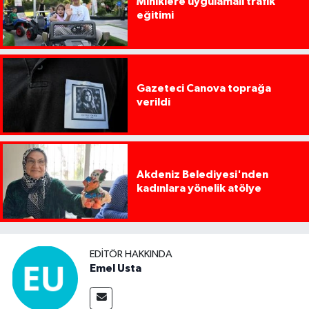
Miniklere uygulamalı trafik
eğitimi
Gazeteci Canova toprağa
verildi
Akdeniz Belediyesi'nden
kadınlara yönelik atölye
EDITÖR HAKKINDA
Emel Usta