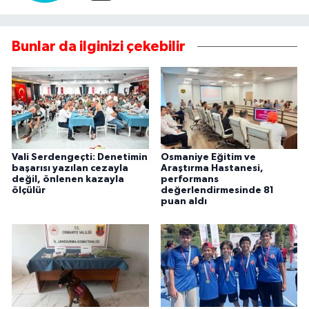
Bunlar da ilginizi çekebilir
Vali Serdengeçti: Denetimin
Osmaniye Eğitim ve
başarısı yazılan cezayla
Araştırma Hastanesi,
değil, önlenen kazayla
performans
ölçülür
değerlendirmesinde 81
puan aldı